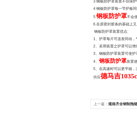
3.
钢板防护罩装置不但保护
4.
钢板防护罩每一节护板同
钢板防护罩
5.
不会
6.
在原密封胶条的基础上又
钢板防护罩装置优点
:
1
、护罩每片可连发同动，
2
、采用装置之护罩可以增
3
、钢板防护罩装置可使护
钢板防护罩
4
、
装置
5
、在高速时可以更平稳，
德马吉10
供应
上一篇：
规格齐全钢制拖
命以及正确的安装使用