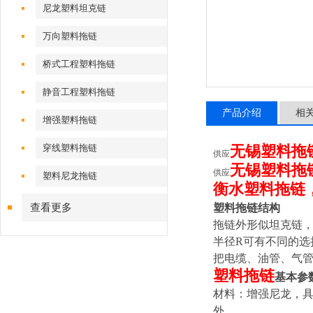
尼龙塑料坦克链
万向塑料拖链
桥式工程塑料拖链
静音工程塑料拖链
产品介绍
相
增强塑料拖链
穿线塑料拖链
无锡塑料拖
供应
无锡塑料拖
供应
塑料尼龙拖链
衡水塑料拖链
查看更多
塑料拖链结构
拖链外形似坦克链
半径R可有不同的
把电缆、油管、气
塑料拖链
基本参
材料：增强尼龙，
外。