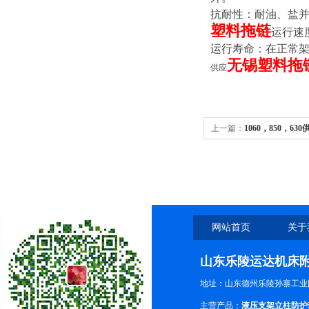
抗耐性：耐油、盐
塑料拖链
运行速度
运行寿命：在正常架
无锡塑料拖
供应
上一篇：
1060，850，
烟台850加工中心X轴防
网站首页
关于
山东乐陵运达机床
地址：山东德州乐陵孙寨工业
主营产品：
液压支架立柱防护