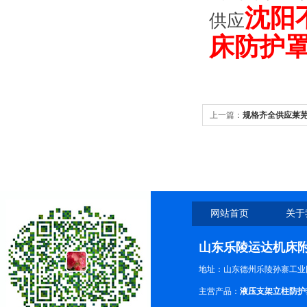
沈阳
供应
床防护
上一篇：
规格齐全供应莱
岛钢制拖链，钢制拖链全
网站首页
关于
山东乐陵运达机床
地址：山东德州乐陵孙寨工业
主营产品：
液压支架立柱防护