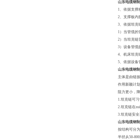
山东电缆钢
1、依据支撑板
2、支撑板内
3、依据坦克
1）当管缆
2）当坦克链
3）设备管缆
4、机床坦克
5、依据设备
山东电缆钢
主体是由链扳
作用新颖计划
阻力更小，降
1.坦克链可习
2.坦克链在
3.坦克链安全
山东电缆钢
按结构可分为T
半径从50-