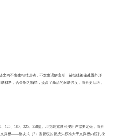
；
坦克链之间不发生相对运动，不发生误解变形，链扳经镀铬处置外形
耐磨材料，合金铜为轴销，提高了商品的耐磨强度，曲折更活络，
、125、180、225、250型。坦克链宽度可按用户需要定做，曲折
强度支撑板——整块式（2）当管缆的管接头标准大于支撑板内腔孔径