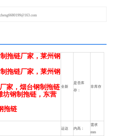
g6680199@163.com
钢制拖链厂家，莱州钢
钢制拖链厂家，莱州钢
是否库
链厂家，烟台钢制拖链
全新
非库存
存：
潍坊钢制拖链，东营
钢拖链
需求
运达
内高：
mm