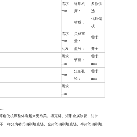
需求
适用机
多款供
mm
床：
选
优质钢
材质：
板
需求
负载重
需求
mm
量：
批发
型号：
齐全
需求
需求
节距：
mm
mm
矩形孔
需求
mm
径：
mm
需求
mm
i
等也使机床整体看起来更秀美。坦克链、矩形金属软管、防护
不一样分为桥式钢制坦克链、全封闭钢制坦克链、半封闭钢制坦