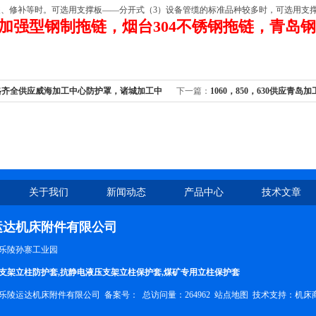
装、修补等时。可选用支撑板——分开式（3）设备管缆的标准品种较多时，可选用支
加强型钢制拖链，烟台304不锈钢拖链，青岛
格齐全供应威海加工中心防护罩，诸城加工中
下一篇：
1060，850，630供应青
青州加工中心防护罩终身保修
即墨加工中心X轴防护罩，龙口车床
关于我们
新闻动态
产品中心
技术文章
运达机床附件有限公司
乐陵孙寨工业园
支架立柱防护套,抗静电液压支架立柱保护套,煤矿专用立柱保护套
乐陵运达机床附件有限公司 备案号：
总访问量：264962
站点地图
技术支持：
机床