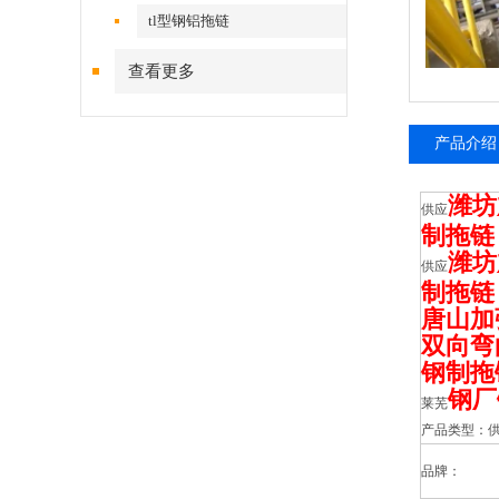
tl型钢铝拖链
查看更多
产品介绍
潍坊
供应
制拖链
潍坊
供应
制拖链
唐山加
双向弯
钢制拖
钢厂
莱芜
产品类型：
品牌：