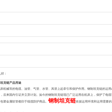
：
孔径：
制坦克链产品用途
床机械等的电缆、油管、气管、水管、风管上起牵引和保护作用。钢制坦克链的运用zu
国，后来国内引证并立异计划。如今的钢制坦克链现已广泛运用在机床上，保护了电缆
钢制坦克链
、包塑金属软管都归于线缆防护商品。
依据运用环境和运用需要的