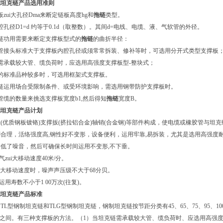
制坦克链产品
选用准则
zui大孔径Dma来断定链板高度hg和
拖链
类型。
腔孔径D1=d 约等于0.1d（取整数）。其间d=电线、电缆、液、气软管的外径。
链功用需要来断定支撑板型式的
拖链
的曲折半径：
的管接头标准大于支撑板内腔孔径或须常常拆装、修补等时，可选用分开式类型支撑板
需承载较大管、缆负荷时，应选用高强度支撑板型-整块式；
的标准品种较多时，可选用框架式支撑板。
链运用场合受限制条件、或受环境影响，需选用钢带防护支撑板时。
管缆的数量来挑选支撑板宽度b1,然后得知
拖链
宽度B。
制坦克链产品计划
(优质钢板镀铬)支撑扳(挤拉铝合金)轴销(合金钢)等部件构成，使电缆或橡胶管与
合理，活络强度高,钢性好不变形，设备便利，运用牢靠,易拆装，尤其是选用高强度
低了噪音，然后可确保长时间运用不变形,不下垂。
气zui大移动速度40米/分。
zui大移动速度时，噪声声压级不大于68分贝。
运用寿数不小于1 00万次(往复)。
制坦克链产品标准
L型钢制坦克链和TLG型钢制坦克链，钢制坦克链按节距分类有45、65、75、95、100
800之间。有三种支撑板的方法。（1）当坦克链需承载较大管、缆负荷时、应选用高