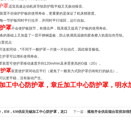
护罩
适宜高速运动机床导轨防护既平稳又无振动噪音。
装置不但保护护板的使用寿命，更重要的是保证了机床精密度。
每一节护板同时平行拉开，并同时平行缩回，运行自如。
护罩
不会使护板脱节，有撞击声，既美观又提高了护板的使用寿命。
条的基础上又加盖了一层不锈钢盖板，防止铁屑高温烧伤胶条擦入轨面拉伤导轨。
装置优点
:
可连发同动，*不同于一般护罩一片接一片拉动式，因此噪音极低。
之护罩可以增长使用寿命。
罩装置可使护罩移动速度升到
120m/min
及承受更高的
G
值（
2G
）。
防护罩
装置使护罩同动且平行（避免了一般剪力式防护罩仍有蛇行的缺点）。
可以更平稳，没有振动产生。
加工中心防护罩，章丘加工中心防护罩，明水
60，850，630供应无锡加工中心防护罩，龙口
下一篇：
规格齐全供应烟台双排加强
护罩速度高噪声小
口塑料拖链，青岛塑料拖链规格齐全