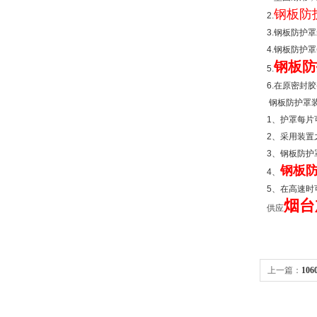
钢板防
2.
3.
钢板防护罩
4.
钢板防护罩
钢板防
5.
6.
在原密封胶
钢板防护罩
1
、护罩每片
2
、采用装置
3
、钢板防护
钢板
4
、
5
、在高速时
烟台
供应
上一篇：
10
数控车床防