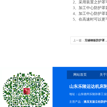
2
、采用装置之护罩
3
、加工中心防护罩装
4
、加工中心防护罩
5
、在高速时可以更
上一篇：
无锡钢板防护罩
护罩，台州钢板防护罩
网站首页
关于
山东乐陵运达机床
地址：山东德州乐陵孙寨工业
主营产品：
液压支架立柱防护