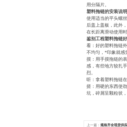
用分隔片。
塑料拖链的安装说
使用适当的平头螺
后盖上盖板，此外
在长距离滑动使用
鉴别工程塑料拖链
看：好的塑料拖链外
不均匀，*印象就
摸：用手摸拖链的表
感，有些地方较扎手
烈。
听：拿着塑料拖链在
搓：用硬的东西使
坑，碎屑呈颗粒状
上一篇：
规格齐全现货供