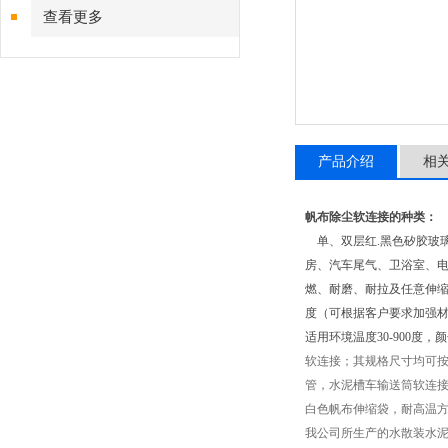
查看更多
产品介绍
相
帆布除尘软连接的种类：
单、双层红.黑色矽胶玻璃
房、汽车尾气、卫浴室、电
燃、耐磨、耐拉及任意伸缩万
度（可根据客户要求加强材
适用环境温度30-900度
软连接；其规格尺寸均可按
管，水泥槽车输送筒软连
白色帆布伸缩袋，耐高温
我公司所生产的水散装水