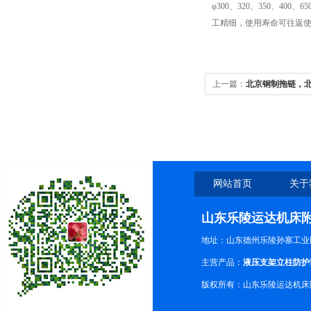
φ
300
、
320
、
350
、
400
、
65
工精细，使用寿命可往返
上一篇：
北京钢制拖链，
网站首页
关于
山东乐陵运达机床
地址：山东德州乐陵孙寨工业
主营产品：
液压支架立柱防护
版权所有：山东乐陵运达机床