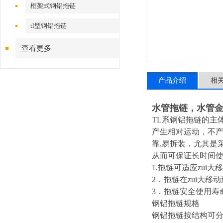
框架式钢铝拖链
tl型钢铝拖链
查看更多
产品介绍
相
水管拖链，水管
TL
系钢铝拖链的主体
产生相对运动，不产
靠,易拆装，尤其是
从而可保证长时间使
1.
拖链可适应zui大移
2
．拖链在zui大移
3
．拖链安全使用寿命不
钢铝拖链规格
钢铝拖链按结构可分为