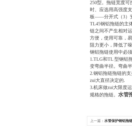
250型。拖链宽度
时、应选用高强度支
板——分开式（3）
TL45
钢铝拖链的主
链之间不产生相对
方便，使用可靠，
阻力更小，降低了
钢铝拖链使用中必
1.TLG
和TL 型钢
变弯曲半径。弯曲半
2.
钢铝拖链拖链的支撑
zui大直径决定的.
3.机床做zui大限
水管
规格的拖链。
上一篇：
水管保护钢铝拖