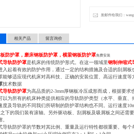
发邮件给我们：wangchen
相关产品
留言询价
钢板防护罩，磨床钢板防护罩，横梁钢板防护罩
免费安装
式导轨防护罩
是机床的传统防护形式。在这一领域里
钢制伸缩式
进入起着有效的防护作用，通过一定的结构措施及合适的刮屑板
罩能够适应现代机床对高科技、正确的安装位置、高运行速度等
罩
技术数据
式导轨防护罩
为高品质的2-3mm厚钢板冷压成形而成，根据要
可以为所有的机床种类提供相应的导轨防护类型（水平、垂直、
速度及导轨的不同我们所研制的防护罩结构也不同。运行速度10m
/min之下的我们装有滚轴。另外驱动板、刮屑板及吸屑板之间还
擦。
式导轨防护罩的节数对其比例、重量及运行特性都很重要。每个