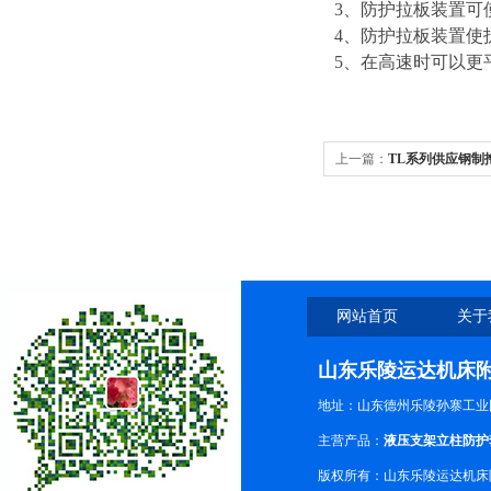
3
、防护拉板装置可使
4
、防护拉板装置使
5
、在高速时可以更
上一篇：
TL系列供应钢制
制拖链行情
网站首页
关于
山东乐陵运达机床
地址：山东德州乐陵孙寨工业
主营产品：
液压支架立柱防护
版权所有：山东乐陵运达机床