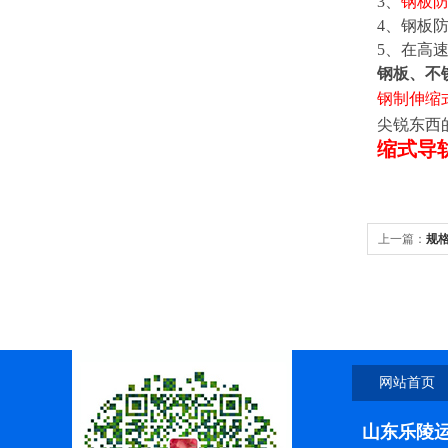
3
、
钢板
4
、钢板
5
、在高
钢板、不
钢制伸缩
尖锐东西
缩式导
上一篇：
规
网站首页
山东乐陵