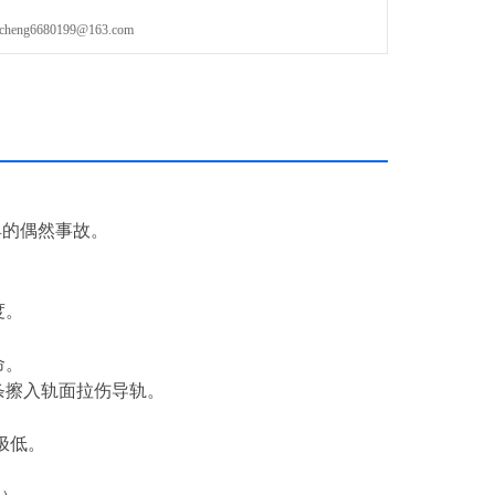
g6680199@163.com
具的偶然事故。
度。
命。
条擦入轨面拉伤导轨。
极低。