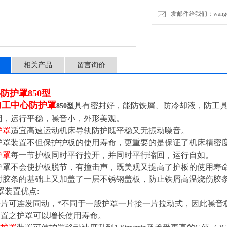
发邮件给我们：wangchen
相关产品
留言询价
防护罩850型
加工中心防护罩
具有密封好，能防铁屑、防冷却液，防工
850型
用，运行平稳，噪音小，外形美观。
护罩
适宜高速运动机床导轨防护既平稳又无振动噪音。
护罩装置不但保护护板的使用寿命，更重要的是保证了机床精密
护罩
每一节护板同时平行拉开，并同时平行缩回，运行自如。
护罩不会使护板脱节，有撞击声，既美观又提高了护板的使用寿
封胶条的基础上又加盖了一层不锈钢盖板，防止铁屑高温烧伤胶
罩装置优点:
每片可连发同动，*不同于一般护罩一片接一片拉动式，因此噪音
装置之护罩可以增长使用寿命。