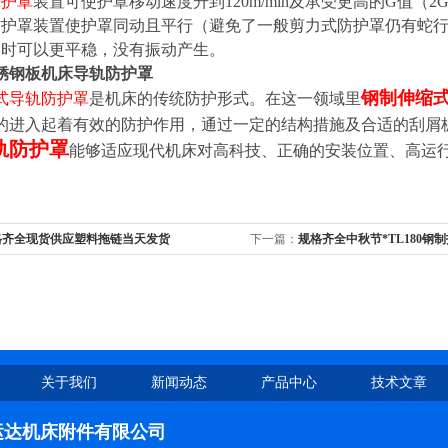
防护罩
装置可使护罩移动速度升到120m/min及承受更高的G值（2
防护罩装置使护罩同动且平行（避免了一般剪力式防护罩仍有蛇
速时可以更平稳，没有振动产生。
锈钢板机床导轨防护罩
钢制伸缩
式导轨防护罩
是机床的传统防护形式。在这一领域里
的进入起着有效的防护作用，通过一定的结构措施及合适的刮屑
轨防护罩
能够适应现代机床对高科技、正确的安装位置、高运
格齐全现货供应塑料拖链当天发货
下一篇：
规格齐全中秋节*TL180钢制
链，TL125钢制拖链
关于我们
新闻动态
产品中心
技术文章
运达机床附件有限公司