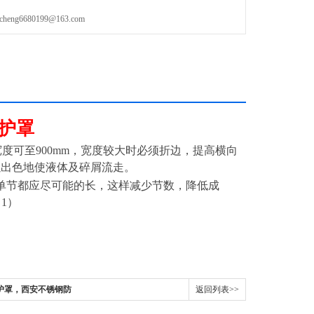
g6680199@163.com
防护罩
度可至900mm，宽度较大时必须折边，提高横向
以出色地使液体及碎屑流走。
单节都应尽可能的长，这样减少节数，降低成
：1）
护罩，西安不锈钢防
返回列表>>