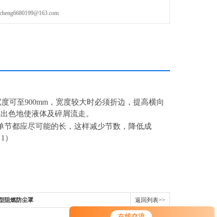
g6680199@163.com
度可至900mm，宽度较大时必须折边，提高横向
以出色地使液体及碎屑流走。
单节都应尽可能的长，这样减少节数，降低成
：1）
方型阻燃防尘罩
返回列表>>
在线交流