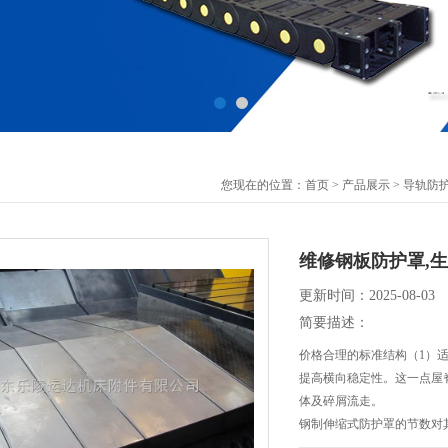
您现在的位置：
首页
>
产品展示
>
导轨防
维修钢板防护罩,
更新时间：2025-08-03
简要描述：
价格合理的标准结构（1）适
提高横向稳定性。这一点屋
体及碎屑流走。
钢制伸缩式防护罩的节数对
样减少节数，降低成本。一般情