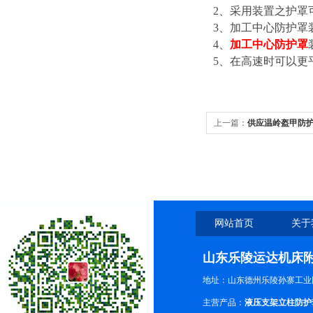
2
、采用装置之护罩
3
、加工中心防护罩装
4
、
加工中心防护罩
5
、在高速时可以更
上一篇：
供应温岭盔甲防
护罩
网站首页
关于
山东乐陵运达机床
地址：山东德州乐陵孙寨工业
主营产品：
液压支架立柱防护