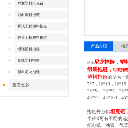
尼龙塑料坦克链
万向塑料拖链
桥式工程塑料拖链
静音工程塑料拖链
产品介绍
相
增强塑料拖链
穿线塑料拖链
尼龙拖链，塑
供应
组装拖链，
组装拖
塑料尼龙拖链
塑料拖链
的型号一
7*7，10*10，10*15
查看更多
25*38，25*57，25*
45*75，45*100，45
坦克链
拖链外形似
半径R可有不同的
把电缆、油管、气