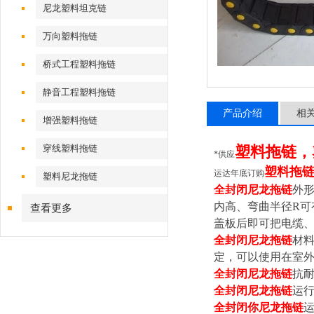
尼龙塑料坦克链
万向塑料拖链
桥式工程塑料拖链
静音工程塑料拖链
产品介绍
相
增强塑料拖链
穿线塑料拖链
塑料拖链，
*供应
塑料拖
运达年底订购
塑料尼龙拖链
全封闭尼龙拖链
外
内高、弯曲半径R可
查看更多
盖板后即可把电缆
全封闭尼龙拖链
材
定，可以使用在室
全封闭尼龙拖链
抗
全封闭尼龙拖链
运行
全封闭你尼龙拖链