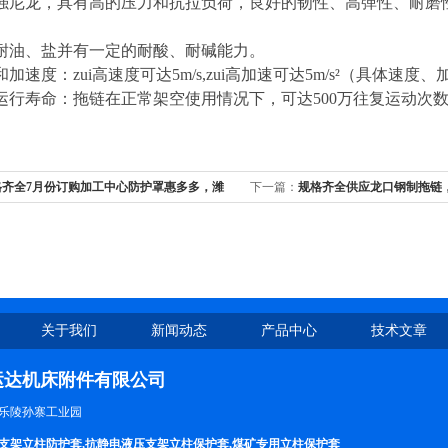
强尼龙，具有高的压力和抗拉负荷，良好的韧性、高弹性、耐磨
耐油、盐并有一定的耐酸、耐碱能力。
加速度：zui高速度可达5m/s,zui高加速可达5m/s²（具体速
运行寿命：拖链在正常架空使用情况下，可达500万往复运动次
格齐全7月份订购加工中心防护罩惠多多，潍
下一篇：
规格齐全供应龙口钢制拖链
防护罩免费上门测绘
莱芜钢制坦克链，潍坊钢制拖链
关于我们
新闻动态
产品中心
技术文章
运达机床附件有限公司
乐陵孙寨工业园
支架立柱防护套,抗静电液压支架立柱保护套,煤矿专用立柱保护套