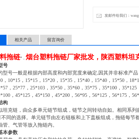
发邮件给我们：wangchen
相关产品
留言询价
料拖链
烟台塑料拖链厂家批发，陕西塑料坦
*，
型号
的型号一般是根据内部高度和内部宽度来确定,因其并非标准产品
10，10*15，15*15，15*20，15*35，15*40，15*40，15*50，18*
5*57，25*77，25*103，35*50，35*60，35*75，35*100，35*125
5*100，45*125，45*150，45*200，56*95，56*125，56*175，
结构
似坦克链，由众多单元链节组成，链节之间转动自如。相同系列
有不同的选择。单元链节由左右链板和上下盖板组成，拖链每节
油管、气管等放入拖链内。
基本参数