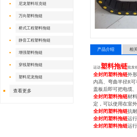
尼龙塑料坦克链
万向塑料拖链
桥式工程塑料拖链
静音工程塑料拖链
产品介绍
相
增强塑料拖链
穿线塑料拖链
塑料拖链
运达
批发
全封闭塑料拖链
外
塑料尼龙拖链
内高、弯曲半径R可
盖板后即可把电缆
查看更多
全封闭塑料拖链
材
定，可以使用在室
全封闭塑料拖链
抗
全封闭塑料拖链
运行
全封闭塑料拖链
运行