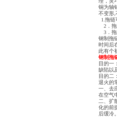
理，灵
铜为轴
不变形
,
1.
拖链
2
．拖
3
．拖
钢制拖
时间后
此有个
钢制拖
目的一
缺陷以
目的二
退火的
一、去
在空气
二、扩
化的前
后缓冷