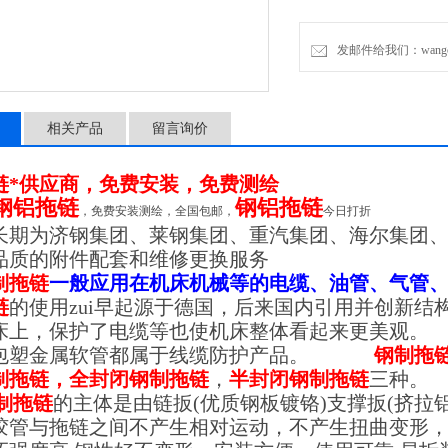
发邮件给我们：wangchen
相关产品
留言询价
链*供应商，免费安装，免费测绘
钢铝拖链
钢铝拖链
，免费安装测绘，全国包邮，
今日打折
长期为济钢集团、
莱钢
集团、重汽集团、海尔集团
品质的附件配套和维修更换服务
制拖链
一般应用在机床机械等的电缆、油管、气管
链
的使用zui早起源于德国，后来国内引用并创新
床上，保护了电缆等也使机床整体看起来更美观。
包塑金属软管都属于线缆防护产品。
钢制拖
制拖链，全封闭钢制拖链
，
半封闭钢制拖链
三种。
制拖链
的主体是由链扳
(
优质钢板镀铬
)
支撑扳
(
挤拉
胶管与拖链之间不产生相对运动，不产生扭曲变形