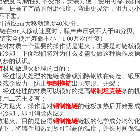
巧强度高
,
钢性好不变形，安装方便，使用可靠
,
易拆
销，提高了产品的耐磨强度，弯曲更灵活，阻力更
不下垂。
可适应zui大移动速度
40
米
/
分。
链在zui大移动速度时，噪声声压级不大于
68
分贝。
链安全使用寿命不小于
1 00
万次
(
往复
)
链对材质一个重要的操作就是退火，主要是对链板
在冷却。下面我们将对为什么要需要做这种操作及
初步的认识。
链
材质做退火处理的目的：
：经过退火处理的拖链改善或消除钢铁在铸造、锻
及残余应力，防止
钢制拖链
出现变形、开裂；
：经过处理的材质可以很好的提高
钢制坦克链
条的
常用工艺主要有：
应力退火，操作是对
钢制拖链
的链板加热后开始形成奥
中冷却，即可消除内应力。
散退火。目的是使得
钢制拖链
链板的化学成分均匀
提下，将铸件加热到尽可能高的温度，并长时间保
。