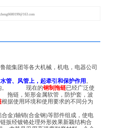
g6680199@163.com
、鲁能集团等各大机械，机电，电器公司
、水管、风管上，起牵引和保护作用
。
结构。
现在的
钢制拖链
已经广泛使
拖链，矩形金属软管，防护套，波
链
根据使用环境和使用要求的不同分为
铝合金
)
轴销
(
合金钢
)
等部件组成，使电
，链扳经镀铬处理外形效果新颖结构合