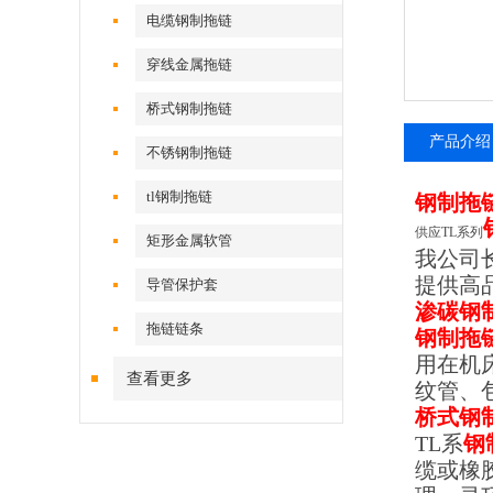
电缆钢制拖链
穿线金属拖链
桥式钢制拖链
产品介绍
不锈钢制拖链
tl钢制拖链
钢制拖
供应TL系列
矩形金属软管
我公司
提供高
导管保护套
渗碳钢
拖链链条
钢制拖
用在机
查看更多
纹管、
桥式钢
TL
系
钢
缆或橡