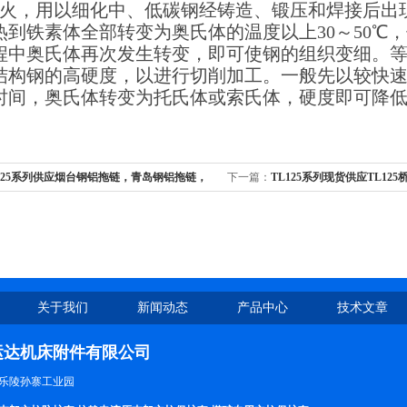
退火，用以细化中、低碳钢经铸造、锻压和焊接后出
热到铁素体全部转变为奥氏体的温度以上30～50℃
程中奥氏体再次发生转变，即可使钢的组织变细。
结构钢的高硬度，以进行切削加工。一般先以较快速度
时间，奥氏体转变为托氏体或索氏体，硬度即可降
125系列供应烟台钢铝拖链，青岛钢铝拖链，
下一篇：
TL125系列现货供应TL12
链
TL125全封闭式钢制拖链，TLG125
关于我们
新闻动态
产品中心
技术文章
运达机床附件有限公司
乐陵孙寨工业园