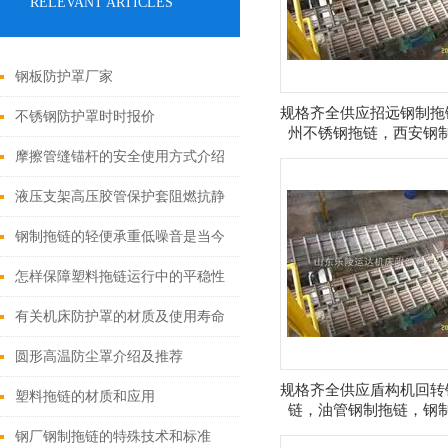
RELEVANT ARTICLES
钢板防护罩厂家
规格齐全供应招远钢制拖
不锈钢防护罩时时报价
州不锈钢拖链，西安钢
链，潍坊钢制拖链
摩擦管缝锚杆的安全使用方式介绍
液压支架高压胶管保护套阻燃抗静
电
钢制拖链的轻便承重低噪音是当今
社会的发展趋势
怎样保障塑料拖链运行中的平稳性
有关机床防护罩的材质及使用寿命
分析
圆形高温防尘罩介绍及推荐
规格齐全供应盾构机回转
塑料拖链的材质和应用
链，油管钢制拖链，钢
链，钢制电缆保护
钢厂钢制拖链的特殊技术和标准