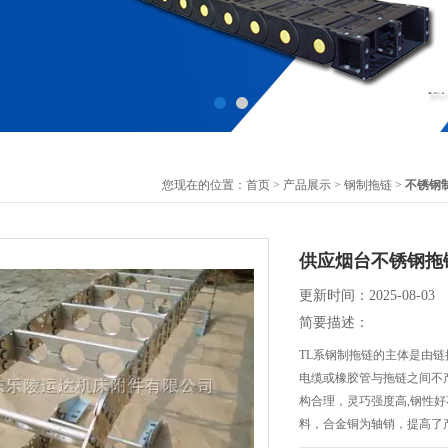
您现在的位置：
首页
>
产品展示
>
钢制拖链
>
不锈钢
供应烟台不锈钢拖
更新时间：2025-08-03
简要描述：
TL系钢制拖链的主体是由链
电缆或橡胶管与拖链之间不
构合理，灵巧强度高,钢性
料，合金铜为轴销，提高了
证长时间使用不变形,不下垂