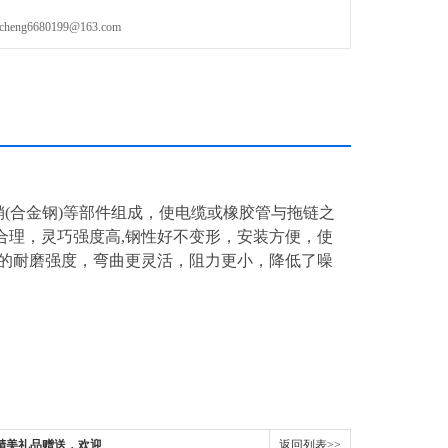
g6680199@163.com
销(合金钢)等部件组成，使电缆或橡胶管与拖链之
合理，灵巧强度高,钢性好不变形，安装方便，使
品的耐磨强度，弯曲更灵活，阻力更小，降低了噪
精美礼品赠送，欢迎
返回列表>>