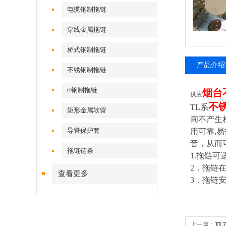
电缆钢制拖链
穿线金属拖链
桥式钢制拖链
产品介绍
不锈钢制拖链
tl钢制拖链
烟台
供应
不
TL
系
矩形金属软管
间不产生
导管保护套
用可靠,
音，从而
拖链链条
1.
拖链可适
2
．拖链在
查看更多
3
．拖链安
上一篇：
T