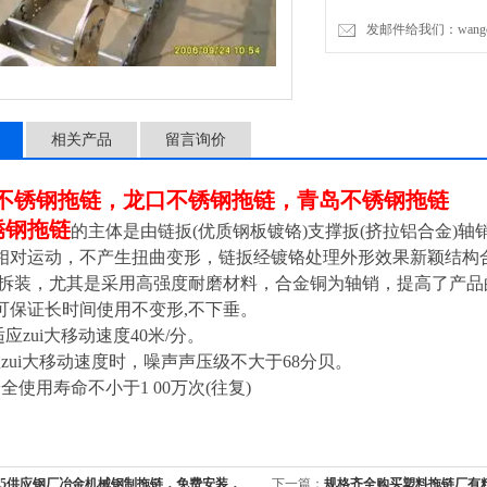
发邮件给我们：wangchen
相关产品
留言询价
不锈钢拖链，龙口不锈钢拖链，青岛不锈钢拖链
锈钢拖链
的主体是由链扳(优质钢板镀铬)支撑扳(挤拉铝合金)轴
相对运动，不产生扭曲变形，链扳经镀铬处理外形效果新颖结构
易拆装，尤其是采用高强度耐磨材料，合金铜为轴销，提高了产
可保证长时间使用不变形,不下垂。
应zui大移动速度40米/分。
zui大移动速度时，噪声声压级不大于68分贝。
全使用寿命不小于1 00万次(往复)
L75供应钢厂冶金机械钢制拖链，免费安装，
下一篇：
规格齐全购买塑料拖链厂有