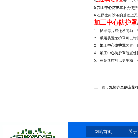
4.
加工中心防护罩
每一节护
5.
加工中心防护罩
不会使护
6.
在原密封胶条的基础上又
加工中心防护罩
1
、护罩每片可连发同动，
2
、采用装置之护罩可以增
3
、
加工中心防护罩
装置可
4
、
加工中心防护罩
装置使
5
、在高速时可以更平稳，
上一篇：
规格齐全供应花
应商，电缆塑料拖链，规
网站首页
关于