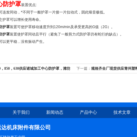
心防护罩
装置优点
:
可连发同动，*不同于一般护罩一片接一片拉动式，因此噪音极低。
之护罩可以增长使用寿命。
防护罩
装置可使护罩移动速度升到
120m/min
及承受更高的
G
值（
2G
）。
防护罩
装置使护罩同动且平行（避免了一般剪力式防护罩仍有蛇行的缺点）。
可以更平稳，没有振动产生。
60，850，630供应诸城加工中心防护罩，潍坊
下一篇：
规格齐全厂现货供应青州塑
护罩，订做加工中心防护罩
链，诸城塑料拖链
关于我们
新闻动态
产品中心
技术文章
运达机床附件有限公司