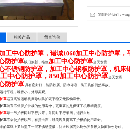
发邮件给我们：wangchen
相关产品
留言询价
加工中心防护罩，诸城1060加工中心防护罩
心防护罩
加工中心防护罩
以旧换新，维修
当天发货
心不锈钢防护罩，加工中心钢板防护罩，机床
0加工中心防护罩，850加工中心防护罩
当天发货
心防护罩
具有密封好，能防铁屑、防冷却液，防工具的偶然事故。
运行平稳，噪音小，外形美观。
护罩
适宜高速运动机床导轨防护既平稳又无振动噪音。
护罩
装置不但保护护板的使用寿命，更重要的是保证了机床精密度。
护罩
每一节护板同时平行拉开，并同时平行缩回，运行自如。
护罩
不会使护板脱节，有撞击声，既美观又提高了护板的使用寿命。
条的基础上又加盖了一层不锈钢盖板，防止铁屑高温烧伤胶条擦入轨面拉伤导轨。