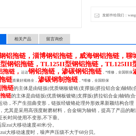
发邮件给我们：wangchen
相关产品
留言询价
钢铝拖链，淄博钢铝拖链，威海钢铝拖链，聊
5I型钢铝拖链，TL125II型钢铝拖链，TL125I
钢铝拖链，渗碳钢铝拖链
铝拖链，
运达
，*维修，全国联保
拖链
渗碳钢制拖链
质量好规格全，
，*维修，全国联保
制拖链
的主体是由链扳(优质钢板镀铬)支撑扳(挤拉铝合金)轴销(
制拖链
的主体是由链扳(优质钢板镀铬)支撑扳(挤拉铝合金)轴销
运动，不产生扭曲变形，链扳经镀铬处理外形效果新颖结构合理
装，尤其是采用高强度耐磨材料，合金铜为轴销，提高了产品的
证长时间使用不变形,不下垂。
应zui大移动速度40米/分。
zui大移动速度时，噪声声压级不大于68分贝。