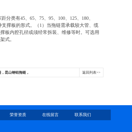
有45、65、75、95、100、125、180、
有三种支撑板的形式。（1）当拖链需承载较大管、缆
支撑板内腔孔径或须经常拆装、维修等时。可选用
框架式。
拖链，昆山钢铝拖链，
返回列表>>
荣誉资质
在线留言
联系我们