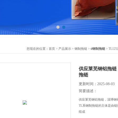
您现在的位置：
首页
>
产品展示
>
钢制拖链
>
tl钢制拖链
> TL
供应莱芜钢铝拖链
拖链
更新时间：2025-08-03
简要描述：
供应莱芜钢铝拖链，淄博钢
TL系钢制拖链的主体是由
组成