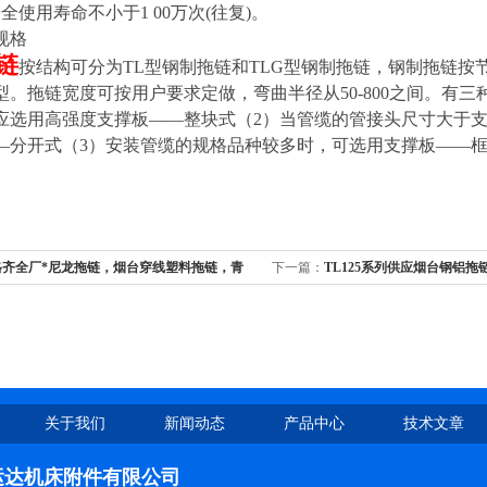
全使用寿命不小于1 00万次(往复)。
规格
链
按结构可分为TL型钢制拖链和TLG型钢制拖链，钢制拖链按节距分类
250型。拖链宽度可按用户要求定做，弯曲半径从50-800之间。
应选用高强度支撑板——整块式（2）当管缆的管接头尺寸大于
—分开式（3）安装管缆的规格品种较多时，可选用支撑板——
格齐全厂*尼龙拖链，烟台穿线塑料拖链，青
下一篇：
TL125系列供应烟台钢铝
无锡钢铝拖链，禹城钢制拖链
关于我们
新闻动态
产品中心
技术文章
运达机床附件有限公司