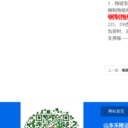
3
．拖链安
钢制拖链
钢制拖
225、
负荷时、
支撑板—
上一篇：
规
岛塑料拖链
网站首页
山东乐陵