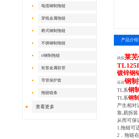
电缆钢制拖链
穿线金属拖链
桥式钢制拖链
产品介绍
不锈钢制拖链
tl钢制拖链
莱芜
供应
TL12
矩形金属软管
镀锌钢
钢制
导管保护套
运达
钢
TL
系
拖链链条
钢
TL
系
产生相对
查看更多
靠,易拆
从而可保
1.
拖链可适
2
．拖链在