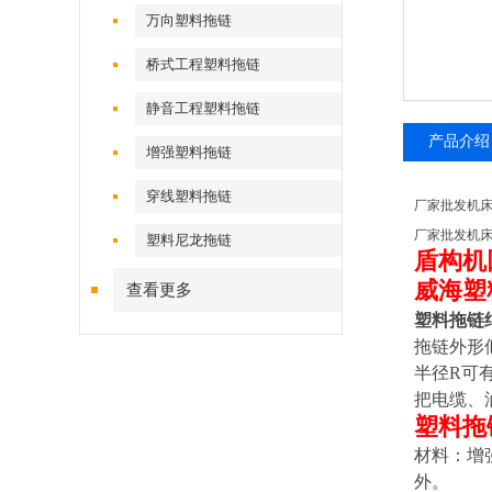
万向塑料拖链
桥式工程塑料拖链
静音工程塑料拖链
产品介绍
增强塑料拖链
穿线塑料拖链
厂家批发机
厂家批发机
塑料尼龙拖链
盾构机
威海塑
查看更多
塑料拖链
拖链外形
半径R可
把电缆、
塑料拖
材料：增
外。