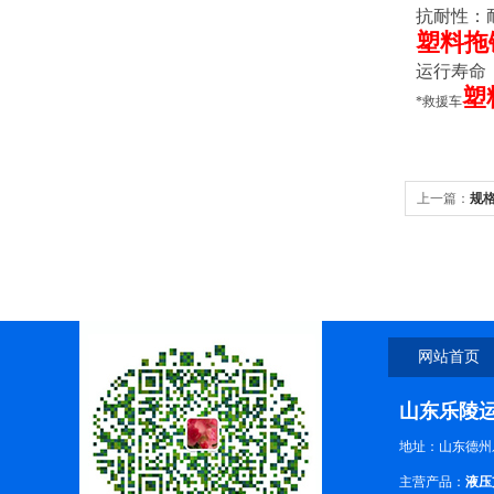
抗耐性：
塑料拖
运行寿命
塑
*救援车
上一篇：
规
西塑料坦克
网站首页
山东乐陵
地址：山东德州
主营产品：
液压