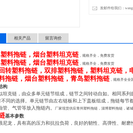
塑料拖链运行速度和加速度：z高
发邮件给我们：wangchen
运行情况而定。）
运行寿命：在正常架空
相关产品
留言询价
塑料拖链，烟台塑料坦克链
床
，规格齐全，免费发货
塑料拖链，烟台塑料坦克链
床
，规格齐全，免费发货
回转塑料拖链，双排塑料拖链，塑料坦克链，
料拖链，烟台塑料拖链，青岛塑料拖链
，规格齐全全
结构
似坦克链，由众多单元链节组成，链节之间转动自如。相同系列
有不同的选择。单元链节由左右链板和上下盖板组成，拖链每节
油管、气管等放入拖链内。
厂家现货供应青州塑料拖链，淄博塑料拖链，诸
链
基本参数
强尼龙，具有高的压力和抗拉负荷，良好的韧性、高弹性、耐磨