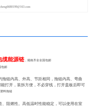
速度可达5m/s,z高加速可达5m/s&sup2;（具体速度、加速度视
g6680199@163.com
电缆能源链
，规格齐全全国包邮
国包邮
的拖链内高、外高、节距相同，拖链内高、弯曲
都能打开，装拆方便，不必穿线，打开盖板后即可
城塑料拖链
性、阻燃性。高低温时性能稳定，可以使用在室