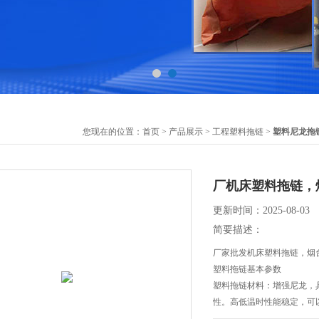
您现在的位置：
首页
>
产品展示
>
工程塑料拖链
>
塑料尼龙拖
厂机床塑料拖链，
更新时间：2025-08-03
简要描述：
厂家批发机床塑料拖链，烟
塑料拖链基本参数
塑料拖链材料：增强尼龙，
性。高低温时性能稳定，可
抗耐性：耐油、盐并有一定