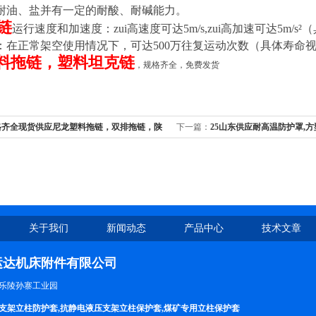
耐油、盐并有一定的耐酸、耐碱能力。
链
运行速度和加速度：zui高速度可达5m/s,zui高加速可达5m
：在正常架空使用情况下，可达500万往复运动次数（具体寿命
料拖链，塑料坦克链
，规格齐全，免费发货
格齐全现货供应尼龙塑料拖链，双排拖链，陕
下一篇：
25山东供应耐高温防护罩,
链，无锡电缆能源链
关于我们
新闻动态
产品中心
技术文章
运达机床附件有限公司
乐陵孙寨工业园
支架立柱防护套,抗静电液压支架立柱保护套,煤矿专用立柱保护套