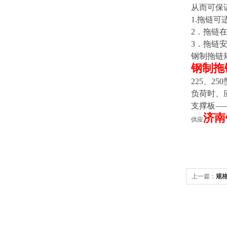
从而可保
1.
拖链可适
2
．拖链在
3
．拖链安
钢制拖链
钢制拖
225、
负荷时、
支撑板—
济南
供应
上一篇：
规
心Y轴防护罩