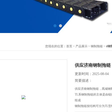
您现在的位置：
首页
>
产品展示
>
钢制拖链
>
tl
供应济南钢制拖链
更新时间：2025-08-04
简要描述：
供应济南钢制拖链，禹城钢
TL系钢制拖链的主体是由
组成
钢制拖链按结构可分为TL型
95、100、125、180、