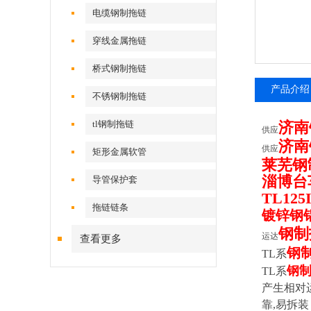
电缆钢制拖链
穿线金属拖链
桥式钢制拖链
产品介绍
不锈钢制拖链
tl钢制拖链
济南
供应
济南
供应
矩形金属软管
莱芜钢
淄博台
导管保护套
TL12
拖链链条
镀锌钢
钢制
运达
查看更多
钢
TL
系
钢
TL
系
产生相对
靠,易拆