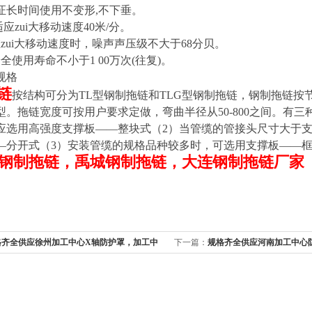
证长时间使用不变形,不下垂。
应zui大移动速度40米/分。
zui大移动速度时，噪声声压级不大于68分贝。
全使用寿命不小于1 00万次(往复)。
规格
链
按结构可分为TL型钢制拖链和TLG型钢制拖链，钢制拖链按节距分类
250型。拖链宽度可按用户要求定做，弯曲半径从50-800之间。
应选用高强度支撑板——整块式（2）当管缆的管接头尺寸大于
—分开式（3）安装管缆的规格品种较多时，可选用支撑板——
钢制拖链，禹城钢制拖链，大连钢制拖链厂家
格齐全供应徐州加工中心X轴防护罩，加工中
下一篇：
规格齐全供应河南加工中心
，加工中心Z轴防护罩终身保修
心X轴防护罩，威海加工中心防护罩