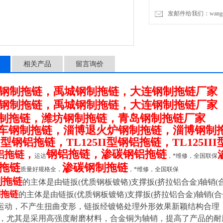
种支撑板的形式。（
发邮件给我们：wangchen
相关产品
留言询价
钢制拖链，禹城钢制拖链，大连钢制拖链厂家
钢制拖链，禹城钢制拖链，大连钢制拖链厂家
制拖链，潍坊钢制拖链，青岛钢制拖链厂家
车钢制拖链，淄博退火炉钢制拖链，淄博钢制
5I型钢铝拖链，TL125II型钢铝拖链，TL125I
钢铝拖链，渗碳钢铝拖链
铝拖链，
运达
，*维修，全国联保
拖链
渗碳钢制拖链
质量好规格全，
，*维修，全国联保
制拖链
的主体是由链扳(优质钢板镀铬)支撑扳(挤拉铝合金)轴销(
制拖链
的主体是由链扳(优质钢板镀铬)支撑扳(挤拉铝合金)轴销
运动，不产生扭曲变形，链扳经镀铬处理外形效果新颖结构合理
装，尤其是采用高强度耐磨材料，合金铜为轴销，提高了产品的