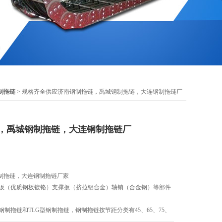
钢制拖链
> 规格齐全供应济南钢制拖链，禹城钢制拖链，大连钢制拖链厂
，禹城钢制拖链，大连钢制拖链厂
制拖链，大连钢制拖链厂家
链扳（优质钢板镀铬）支撑扳（挤拉铝合金）轴销（合金钢）等部件
钢制拖链和TLG型钢制拖链，钢制拖链按节距分类有45、65、75、
225、250型。拖链宽度可按用户要求定做，弯曲半径从50-800之间。有三