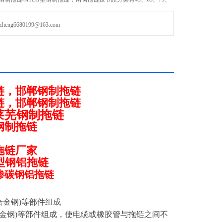
225、250型。拖链宽度可按用户要求定做，弯曲半径从50-800之间。有三
g6680199@163.com
链，邯郸钢制拖链
链，邯郸钢制拖链
莱芜钢制拖链
钢制拖链
拖链厂家
II型钢铝拖链
渗碳钢铝拖链
合金钢)等部件组成
(合金钢)等部件组成，使电缆或橡胶管与拖链之间不