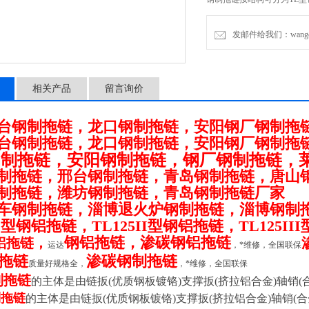
95、100、125、180、
种支撑板的形式。（
发邮件给我们：wangchen
相关产品
留言询价
台钢制拖链，龙口钢制拖链，安阳钢厂钢制拖
台钢制拖链，龙口钢制拖链，安阳钢厂钢制拖
钢制拖链，安阳钢制拖链，钢厂钢制拖链，
制拖链，邢台钢制拖链，青岛钢制拖链，唐山
制拖链，潍坊钢制拖链，青岛钢制拖链厂家
车钢制拖链，淄博退火炉钢制拖链，淄博钢制
5I型钢铝拖链，TL125II型钢铝拖链，TL125I
钢铝拖链，渗碳钢铝拖链
铝拖链，
运达
，*维修，全国联保
拖链
渗碳钢制拖链
质量好规格全，
，*维修，全国联保
制拖链
的主体是由链扳(优质钢板镀铬)支撑扳(挤拉铝合金)轴销(
制拖链
的主体是由链扳(优质钢板镀铬)支撑扳(挤拉铝合金)轴销