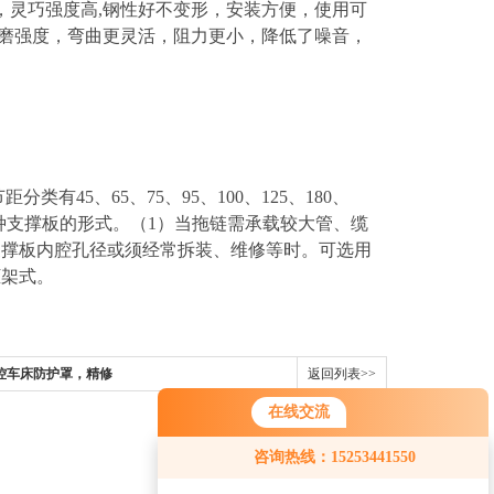
，灵巧强度高,钢性好不变形，安装方便，使用可
耐磨强度，弯曲更灵活，阻力更小，降低了噪音，
有45、65、75、95、100、125、180、
有三种支撑板的形式。（1）当拖链需承载较大管、缆
支撑板内腔孔径或须经常拆装、维修等时。可选用
框架式。
口数控车床防护罩，精修
返回列表>>
，龙口钢板防护罩
在线交流
咨询热线：15253441550