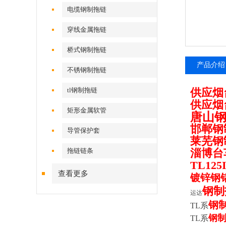
电缆钢制拖链
穿线金属拖链
桥式钢制拖链
产品介绍
不锈钢制拖链
tl钢制拖链
供应烟
供应烟
矩形金属软管
唐山
邯郸钢
导管保护套
莱芜钢
拖链链条
淄博台
TL12
查看更多
镀锌钢
钢制
运达
钢
TL
系
钢
TL
系