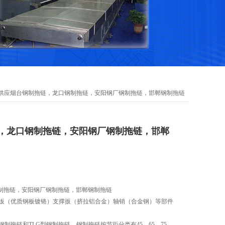
全供应烟台钢制拖链，龙口钢制拖链，安阳钢厂钢制拖链，邯郸钢制拖链
，龙口钢制拖链，安阳钢厂钢制拖链，邯郸
制拖链，安阳钢厂钢制拖链，邯郸钢制拖链
链扳（优质钢板镀铬）支撑扳（挤拉铝合金）轴销（合金钢）等部件
钢制拖链和TLG型钢制拖链，钢制拖链按节距分类有45、65、75、