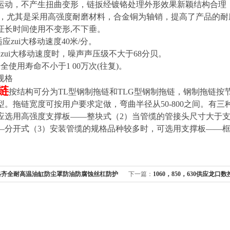
运动，不产生扭曲变形，链扳经镀铬处理外形效果新颖结构合理
装，尤其是采用高强度耐磨材料，合金铜为轴销，提高了产品的
证长时间使用不变形,不下垂。
应zui大移动速度40米/分。
zui大移动速度时，噪声声压级不大于68分贝。
全使用寿命不小于1 00万次(往复)。
规格
链
按结构可分为TL型钢制拖链和TLG型钢制拖链，钢制拖链按节距分类
250型。拖链宽度可按用户要求定做，弯曲半径从50-800之间。
应选用高强度支撑板——整块式（2）当管缆的管接头尺寸大于
—分开式（3）安装管缆的规格品种较多时，可选用支撑板——
格齐全耐高温油缸防尘罩防油防腐蚀丝杠防护
下一篇：
1060，850，630供应龙
加工中心防护罩，青岛不锈钢防护罩