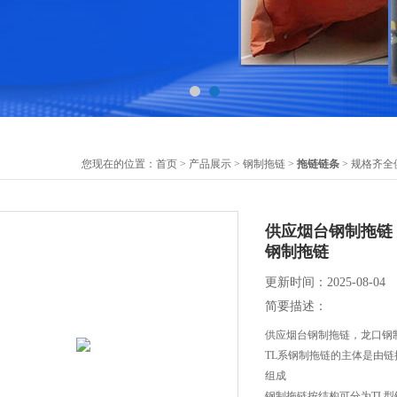
您现在的位置：
首页
>
产品展示
>
钢制拖链
>
拖链链条
> 规格齐
供应烟台钢制拖链
钢制拖链
更新时间：2025-08-04
简要描述：
供应烟台钢制拖链，龙口钢
TL系钢制拖链的主体是由
组成
钢制拖链按结构可分为TL型