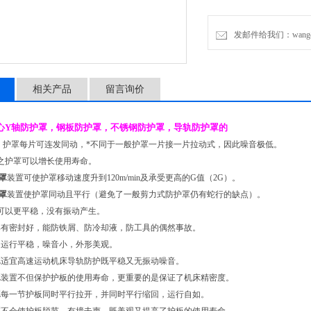
2、采用装置之护罩可以增
发邮件给我们：wangchen
3、钢板防护罩装置可使护罩移
4、钢板防护罩装置使护罩
相关产品
留言询价
5、在高速时可
心Y轴防护罩，
钢板防护罩
，不锈钢防护罩，导轨防护罩的
1、护罩每片可连发同动，*不同于一般护罩一片接一片拉动式，因此噪音极低。
之护罩可以增长使用寿命。
罩
装置可使护罩移动速度升到120m/min及承受更高的G值（2G）。
罩
装置使护罩同动且平行（避免了一般剪力式防护罩仍有蛇行的缺点）。
可以更平稳，没有振动产生。
具有密封好，能防铁屑、防冷却液，防工具的偶然事故。
，运行平稳，噪音小，外形美观。
罩
适宜高速运动机床导轨防护既平稳又无振动噪音。
罩
装置不但保护护板的使用寿命，更重要的是保证了机床精密度。
罩
每一节护板同时平行拉开，并同时平行缩回，运行自如。