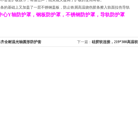
罩
不会使护板脱节，有撞击声，既美观又提高了护板的使用寿命。
胶条的基础上又加盖了一层不锈钢盖板，防止铁屑高温烧伤胶条擦入轨面拉伤导轨
中心Y轴防护罩，
钢板防护罩
，不锈钢防护罩，导轨防护罩
格齐全耐温光轴圆形防护套
下一篇：
硅胶软连接，219*300高温