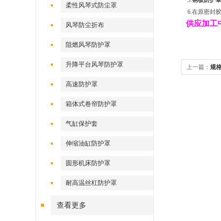
5.
钢板防护
柔性风琴式防尘罩
6.在原密封
供应加工
风琴防尘折布
阻燃风琴防护罩
升降平台风琴防护罩
上一篇：
规
高速防护罩
箱体式卷帘防护罩
气缸保护套
伸缩油缸防护罩
圆形机床防护罩
耐高温丝杠防护罩
查看更多