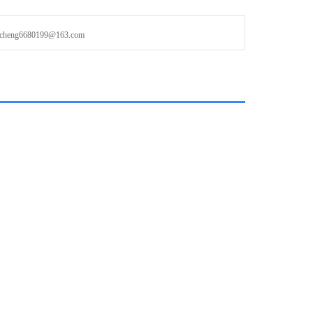
长使用寿命。
g6680199@163.com
动速度升到120m/min及承受更高的G值（2G）。
同动且平行（避免了一般剪力式防护罩仍有蛇行的缺点）。