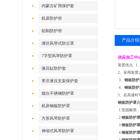
内蒙古矿用保护套
机床防护帘
铝制防护帘
产品介绍
潍坊风琴式防尘罩
7字型风琴防护罩
供应加工中
装置优点: 
液压缸防护套
2、采用装置
3、
钢板防护
枣庄液压支架保护套
4、
钢板防护
烟台不锈钢防护罩
5、在高速时
钢板防护罩
机床钢板防护罩
1.坚固耐用
2.
钢板防护
方形风琴防护罩
3.
钢板防护
伸缩式风琴防护罩
4.
钢板防护