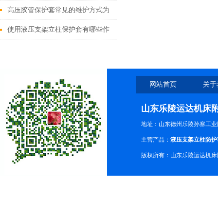
高压胶管保护套常见的维护方式为
你详细介绍
使用液压支架立柱保护套有哪些作
用？
网站首页
关于
山东乐陵运达机床
地址：山东德州乐陵孙寨工业
主营产品：
液压支架立柱防护
版权所有：山东乐陵运达机床