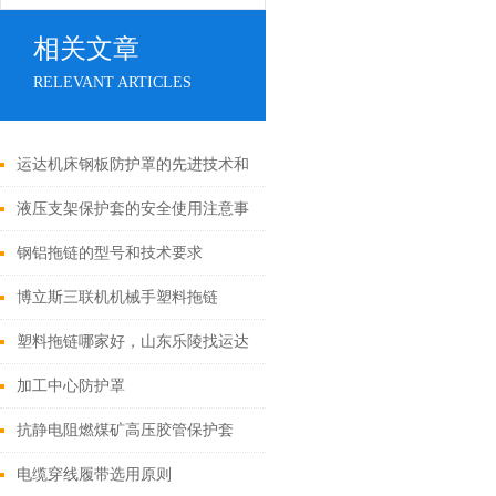
相关文章
RELEVANT ARTICLES
运达机床钢板防护罩的先进技术和
工艺
液压支架保护套的安全使用注意事
项
钢铝拖链的型号和技术要求
博立斯三联机机械手塑料拖链
塑料拖链哪家好，山东乐陵找运达
加工中心防护罩
抗静电阻燃煤矿高压胶管保护套
电缆穿线履带选用原则