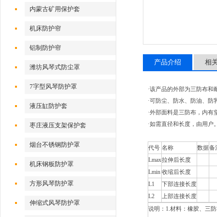
内蒙古矿用保护套
机床防护帘
铝制防护帘
产品介绍
相
潍坊风琴式防尘罩
7字型风琴防护罩
·该产品的外部为三防布和
·可防尘、防水、防油、防
液压缸防护套
·外部面料是三防布，内有坚
·如需直径和长度，由用户。
枣庄液压支架保护套
烟台不锈钢防护罩
代号
名称
数据
备
Lmax
拉伸后长度
机床钢板防护罩
Lmin
收缩后长度
方形风琴防护罩
L1
下部连接长度
L2
上部连接长度
伸缩式风琴防护罩
说明：1.材料：橡胶、三