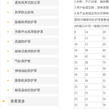
2.衬料：PVC衬套、钢丝
柔性风琴式防尘罩
3.用户如需定购，请将需
风琴防尘折布
4.本产品有固定和分开两
圆筒式橡胶丝杠护罩参数
阻燃风琴防护罩
d内领口
d1另一端领口
D外
升降平台风琴防护罩
8
14
29
9
12
12
高速防护罩
10
12
20
16
38
44
箱体式卷帘防护罩
16
42
62
气缸保护套
35
58
74
14
14
30
伸缩油缸防护罩
16
32
40
圆形机床防护罩
18
18
32
25
25
52
耐高温丝杠防护罩
25
25
52
25
25
54
查看更多
25
35
70