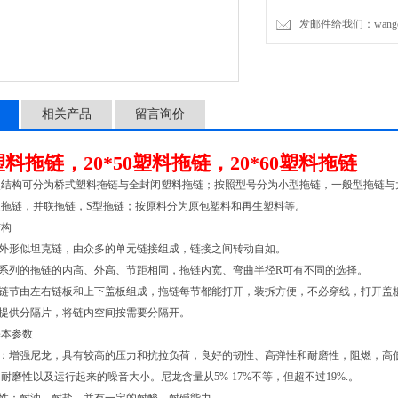
发邮件给我们：wangchen
相关产品
留言询价
8塑料拖链，20*50塑料拖链，20*60塑料拖链
照结构可分为桥式塑料拖链与全封闭塑料拖链；按照型号分为小型拖链，一般型拖链与
通拖链，并联拖链，S型拖链；按原料分为原包塑料和再生塑料等。
结构
外形似坦克链，由众多的单元链接组成，链接之间转动自如。
系列的拖链的内高、外高、节距相同，拖链内宽、弯曲半径R可有不同的选择。
链节由左右链板和上下盖板组成，拖链每节都能打开，装拆方便，不必穿线，打开
提供分隔片，将链内空间按需要分隔开。
基本参数
：增强尼龙，具有较高的压力和抗拉负荷，良好的韧性、高弹性和耐磨性，阻燃，高低
耐磨性以及运行起来的噪音大小。尼龙含量从5%-17%不等，但超不过19%.。