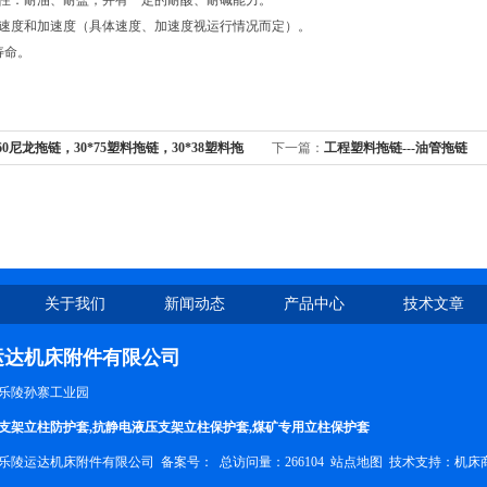
性：耐油、耐盐，并有一定的耐酸、耐碱能力。
速度和加速度（具体速度、加速度视运行情况而定）。
寿命。
*60尼龙拖链，30*75塑料拖链，30*38塑料拖
下一篇：
工程塑料拖链---油管拖链
关于我们
新闻动态
产品中心
技术文章
运达机床附件有限公司
乐陵孙寨工业园
支架立柱防护套,抗静电液压支架立柱保护套,煤矿专用立柱保护套
乐陵运达机床附件有限公司 备案号：
总访问量：266104
站点地图
技术支持：
机床