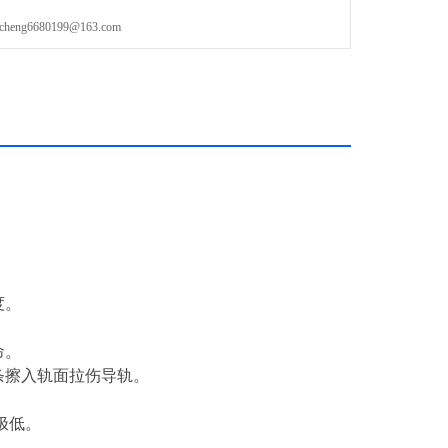
g6680199@163.com
度。
命。
条擦入轨面拉伤导轨。
极低。