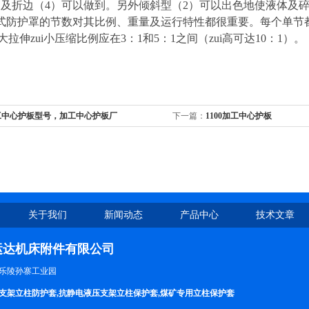
）及折边（4）可以做到。另外倾斜型（2）可以出色地使液体及
式防护罩的节数对其比例、重量及运行特性都很重要。每个单节
i大拉伸zui小压缩比例应在3：1和5：1之间（zui高可达10：1）。
工中心护板型号，加工中心护板厂
下一篇：
1100加工中心护板
关于我们
新闻动态
产品中心
技术文章
运达机床附件有限公司
乐陵孙寨工业园
支架立柱防护套,抗静电液压支架立柱保护套,煤矿专用立柱保护套