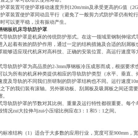
护罩装置可使护罩移动速度升到120m/min及承受更高的G值（2
防护罩装置使护罩同动且平行（避免了一般剪力式防护罩仍有蛇
速时可以更平稳，没有振动产生。
锈钢板机床导轨防护罩
式导轨防护罩是机床的传统防护形式。在这一领域里钢制伸缩式
进入起着有效的防护作用，通过一定的结构措施及合适的刮屑板
罩能够适应现代机床对高科技、正确的安装位置、高运行速度等
式导轨防护罩为高品质的2-3mm厚钢板冷压成形而成，根据要
可以为所有的机床种类提供相应的导轨防护类型（水平、垂直、
速度及导轨的不同我们所研制的防护罩结构也不同。运行速度10m
/min之下的我们装有滚轴。另外驱动板、刮屑板及吸屑板之间还
擦。
式导轨防护罩的节数对其比例、重量及运行特性都很重要。每个
情况zui大拉伸与zui小压缩比例应在3：1 和5：1之间。
的标准结构（1）适合于大多数的应用行业，宽度可至900mm