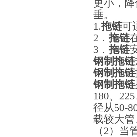
更小，降
垂。
1.
拖链
可
2
．
拖链
3
．
拖链
钢制拖链
钢制拖链
钢制拖链
180、22
径从50
载较大管
（2）当