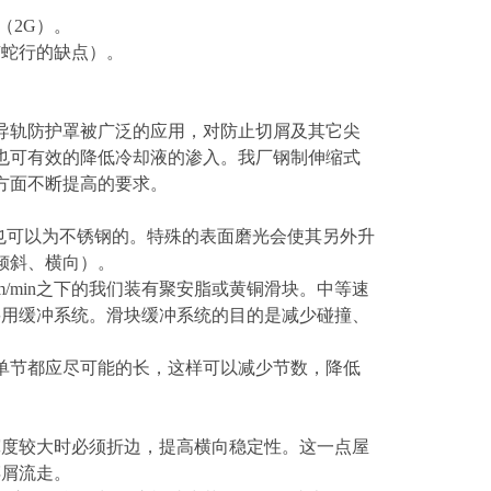
（2G）。
有蛇行的缺点）。
导轨防护罩被广泛的应用，对防止切屑及其它尖
也可有效的降低冷却液的渗入。我厂钢制伸缩式
方面不断提高的要求。
求也可以为不锈钢的。特殊的表面磨光会使其另外升
倾斜、横向）。
/min之下的我们装有聚安脂或黄铜滑块。中等速
需要用缓冲系统。滑块缓冲系统的目的是减少碰撞、
单节都应尽可能的长，这样可以减少节数，降低
，宽度较大时必须折边，提高横向稳定性。这一点屋
碎屑流走。