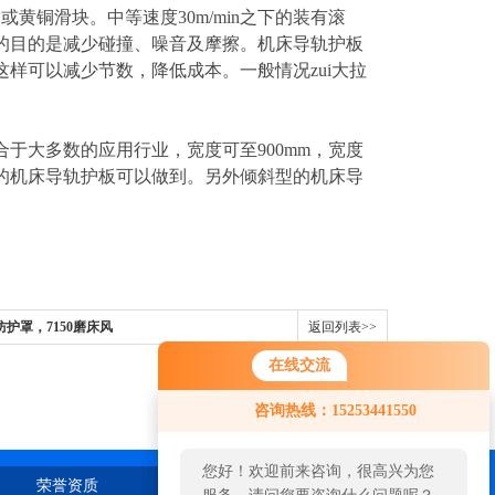
或黄铜滑块。中等速度30m/min之下的装有滚
的目的是减少碰撞、噪音及摩擦。机床导轨护板
样可以减少节数，降低成本。一般情况zui大拉
于大多数的应用行业，宽度可至900mm，宽度
的机床导轨护板可以做到。另外倾斜型的机床导
防护罩，7150磨床风
返回列表>>
在线交流
咨询热线：15253441550
您好！欢迎前来咨询，很高兴为您
荣誉资质
在线留言
联系我们