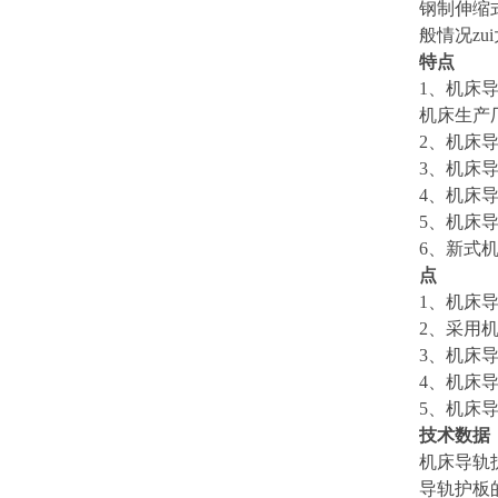
钢制伸缩
般情况zu
特点
1
、机床
机床生产
2
、机床
3
、机床
4
、机床
5
、机床
6
、新式
点
1
、机床
2
、采用
3
、机床导
4
、机床
5
、机床
技术数据
机床导轨
导轨护板