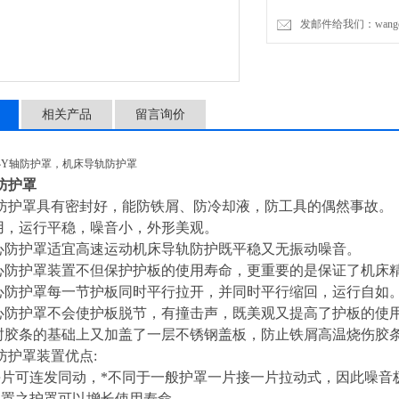
发邮件给我们：wangchen
3、加工中心防护罩装置可使护
4、加工中心防护罩装置使
相关产品
留言询价
5、在高速时可以更平稳，
心Y轴防护罩，机床导轨防护罩
防护罩
防护罩具有密封好，能防铁屑、防冷却液，防工具的偶然事故。
用，运行平稳，噪音小，外形美观。
心防护罩适宜高速运动机床导轨防护既平稳又无振动噪音。
心防护罩装置不但保护护板的使用寿命，更重要的是保证了机床
心防护罩每一节护板同时平行拉开，并同时平行缩回，运行自如
心防护罩不会使护板脱节，有撞击声，既美观又提高了护板的使
封胶条的基础上又加盖了一层不锈钢盖板，防止铁屑高温烧伤
防护罩装置优点:
每片可连发同动，*不同于一般护罩一片接一片拉动式，因此噪音
装置之护罩可以增长使用寿命。