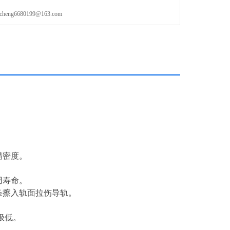
g6680199@163.com
罩移动速度升到120m/min及承受更高的G值（2G）。
护罩同动且平行（避免了一般剪力式防护罩仍有蛇行的缺点）。
没有振动产生。
精密度。
。
用寿命。
胶条擦入轨面拉伤导轨。
极低。