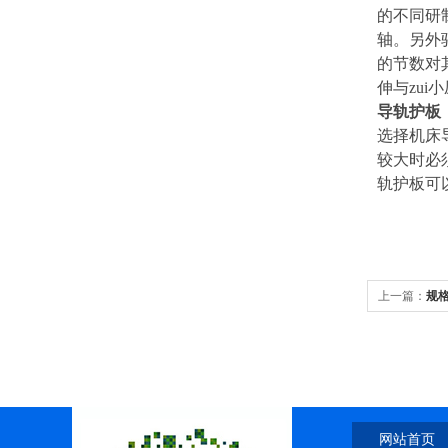
的不同研制
轴。另外
的节数对
伸与zui
导轨护板
选择机床
较大时必
轨护板可
上一篇：
规
厂
网站首页