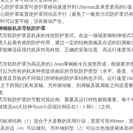
心防护罩装置可使护罩移动速度升到120m/min及承受更高的G值
中心防护罩装置使护罩同动且平行（避免了一般剪力式防护罩仍
速时可以更平稳，没有振动产生。
锈钢板机床导轨防护罩
式导轨防护罩是机床的传统防护形式。在这一领域里钢制伸缩式
进入起着有效的防护作用，通过一定的结构措施及合适的刮屑板
罩能够适应现代机床对高科技、正确的安装位置、高运行速度等
式导轨防护罩为高品质的2-3mm厚钢板冷压成形而成，根据要
可以为所有的机床种类提供相应的导轨防护类型（水平、垂直、
速度及导轨的不同我们所研制的防护罩结构也不同。运行速度10m
/min之下的我们装有滚轴。另外驱动板、刮屑板及吸屑板之间还
擦。
式导轨防护罩的节数对其比例、重量及运行特性都很重要。每个
情况zui大拉伸与zui小压缩比例应在3：1 和5：1之间。
的标准结构（1）适合于大多数的应用行业，宽度可至900mm
）及折边（4）可以做到。另外倾斜型（2）可以出色地使液体及