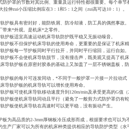
式防护罩的节数对其比例、重量及运行特性都很重要。每个单节
i大拉伸zui小压缩比例应在3：1和5：1之间（zui高可达10：1）。
导轨护板具有密封好，能防铁屑、防冷却液，防工具的偶然事故
厂带来*外观。是机床*之零件。
导轨护板适宜高速运动机床导轨防护既平稳又无振动噪音。
导轨护板不但保护机床导轨的使用寿命，更重要的是保证了机床
导轨护板每一节护板同时平行拉开，并同时平行缩回，运行自如
导轨护板不会使机床导轨脱节，没有撞击声，既美观又提高了机
机床导轨护板在原密封胶条的基础上又加盖了一层不锈钢盖板，
导轨护板的每片可连发同动，*不同于一般护罩一片接一片拉动式
机床导轨护板的机床导轨可以增长使用寿命。
轨护板可使机床导轨移动速度升到120m/min及承受更高的G值（
导轨护板使机床导轨同动且平行（避免了一般剪力式防护罩仍有
导轨护板使机床导轨在高速时可以更平稳，没有振动产生。
护板为高品质的2-3mm厚钢板冷压成形而成，根据要求也可以
的生产厂家可以为所有的机床种类提供相应的导轨防护类型（水