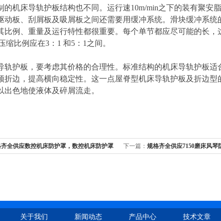
的机床导轨护板结构也不同。运行速10m/min之下的装有聚安脂
驱动板、刮屑板及吸屑板之间还需要用缓冲系统。滑块缓冲系统
其比例、重量及运行特性都很重要。每个单节都应尽可能的长，这
小压缩比例应在3：1 和5：1之间。
导轨护板，要考虑其价格的合理性。标准结构的机床导轨护板适合
须折边，提高横向稳定性。这一点屋脊型机床导轨护板及折边型
以出色地使液体及碎屑流走。
格齐全供应数控机床防护罩，数控机床防护罩
下一篇：
规格齐全供应7150磨床风琴
琴防护罩价格
关于我们
新闻动态
产品中心
技术文章