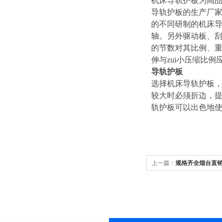
机床导轨护板为高品
导轨护板的生产厂
的不同研制的机床导轨
轴。另外驱动板、
的节数对其比例、重
伸与zui小压缩比例应
导轨护板
选择机床导轨护板，
较大时必须折边，
轨护板可以出色地
上一篇：
规格齐全烟台直销
1060加工中心防护罩