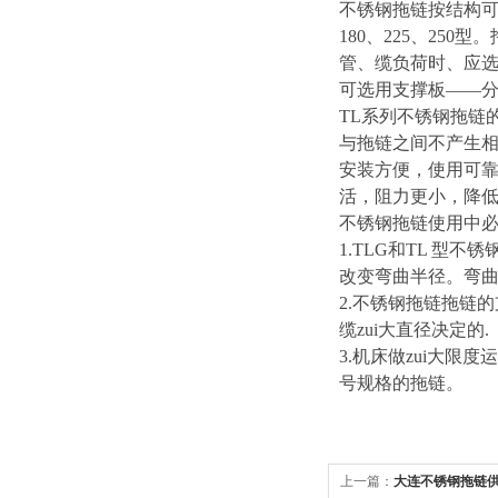
不锈钢拖链按结构可分
180、225、25
管、缆负荷时、应选
可选用支撑板——分
TL
系列不锈钢拖链
与拖链之间不产生
安装方便，使用可
活，阻力更小，降
不锈钢拖链使用中
1.TLG
和TL 型不
改变弯曲半径。弯曲
2.
不锈钢拖链拖链的支
缆zui大直径决定的.
3.
机床做zui大限度
号规格的拖链。
上一篇：
大连不锈钢拖链