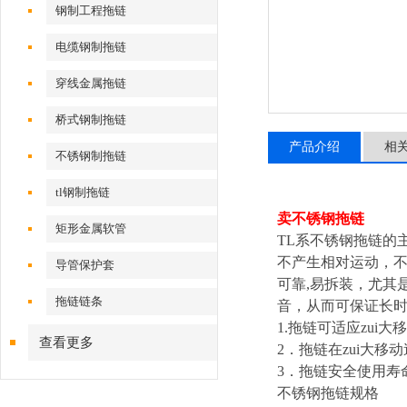
钢制工程拖链
电缆钢制拖链
穿线金属拖链
桥式钢制拖链
产品介绍
相
不锈钢制拖链
tl钢制拖链
卖不锈钢拖链
矩形金属软管
TL
系不锈钢拖链的主
不产生相对运动，不
导管保护套
可靠,易拆装，尤其
拖链链条
音，从而可保证长时
1.
拖链可适应zui大移
查看更多
2
．拖链在zui大移
3
．拖链安全使用寿命不
不锈钢拖链规格