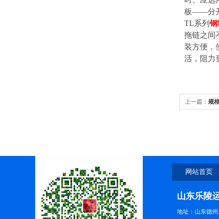
板——分
TL系列
钢
拖链之间
装方便，
活，阻力
上一篇：
规
网站首页
山东乐陵
地址：山东德州