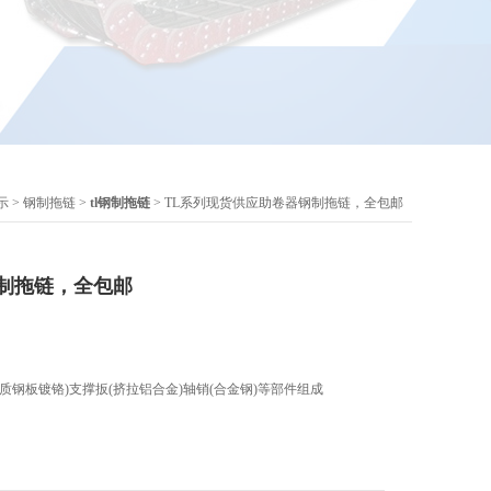
示
>
钢制拖链
>
tl钢制拖链
> TL系列现货供应助卷器钢制拖链，全包邮
制拖链，全包邮
质钢板镀铬)支撑扳(挤拉铝合金)轴销(合金钢)等部件组成