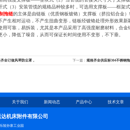
开式（3）安装管缆的规格品种较多时，可选用支撑板——框架
制拖链
的主体是由链板（优质钢板镀铬）支撑板（挤拉铝合金）
不产生相对运动，不产生扭曲变形，链板经镀铬处理外形效果新
使用可靠，易拆装，尤其是本产品采用了高强度耐磨材料，合金
更小，降低了噪音，从而可保证长时间使用不变形，不下垂。
格齐全订做风琴防尘罩，
下一篇：
规格齐全供应标304不锈钢
关于我们
新闻动态
产品中心
技术文章
运达机床附件有限公司
乐陵孙寨工业园