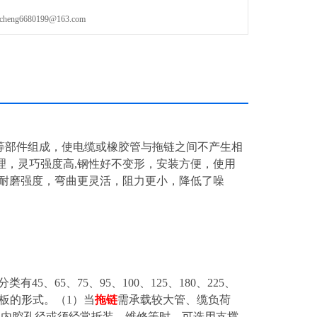
g6680199@163.com
钢)等部件组成，使电缆或橡胶管与拖链之间不产生相
理，灵巧强度高,钢性好不变形，安装方便，使用
的耐磨强度，弯曲更灵活，阻力更小，降低了噪
类有45、65、75、95、100、125、180、225、
撑板的形式。（1）当
拖链
需承载较大管、缆负荷
板内腔孔径或须经常拆装、维修等时。可选用支撑