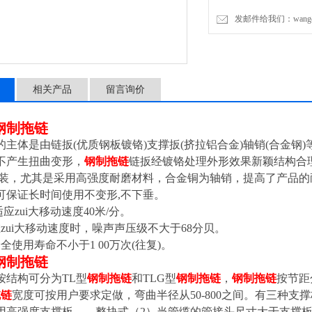
发邮件给我们：wangchen
相关产品
留言询价
钢制拖链
的主体是由链扳(优质钢板镀铬)支撑扳(挤拉铝合金)轴销(合金
不产生扭曲变形，
钢制拖链
链扳经镀铬处理外形效果新颖结构合
拆装，尤其是采用高强度耐磨材料，合金铜为轴销，提高了产品
可保证长时间使用不变形,不下垂。
应zui大移动速度40米/分。
zui大移动速度时，噪声声压级不大于68分贝。
全使用寿命不小于1 00万次(往复)。
钢制拖链
按结构可分为TL型
钢制拖链
和TLG型
钢制拖链
，
钢制拖链
按节距分
拖链
宽度可按用户要求定做，弯曲半径从50-800之间。有三种支
用高强度支撑板——整块式（2）当管缆的管接头尺寸大于支撑