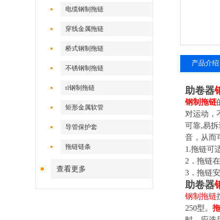
电缆钢制拖链
穿线金属拖链
桥式钢制拖链
产品介绍
不锈钢制拖链
tl钢制拖链
助卷器
钢制拖链
矩形金属软管
对运动，
可靠,易
导管保护套
音，从而
拖链链条
1.
拖链可适
2
．拖链在
查看更多
3
．拖链安
助卷器
钢制拖链
250型。
时、应选