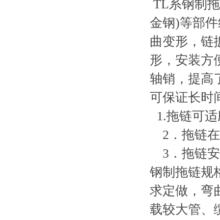
TL
系钢制拖
金钢
)
等部件
曲变形，链
形，安装方
轴销，提高
可保证长时
1.
拖链可适
2
．拖链在
3
．拖链安
钢制拖链规
求定做，弯
载较大管、