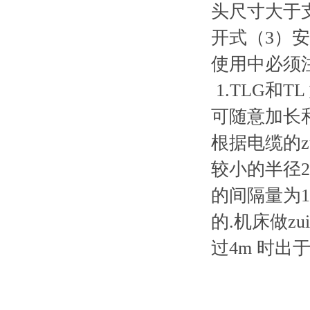
头尺寸大于
开式（
3
）安
使用中必须
1.TLG
和
TL
可随意加长
根据电缆的
较小的半径
2
的间隔量为
的
.
机床做z
过
4m
时出