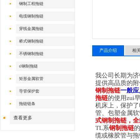
钢制工程拖链
电缆钢制拖链
穿线金属拖链
桥式钢制拖链
产品介绍
相
不锈钢制拖链
tl钢制拖链
我公司长期为济
矩形金属软管
提供高品质的附
钢制拖链
一般应
导管保护套
拖链
的使用zu
拖链链条
机床上，保护了
管、包塑金属
查看更多
式钢制拖链，全
TL
系
钢制拖链
缆或橡胶管与拖