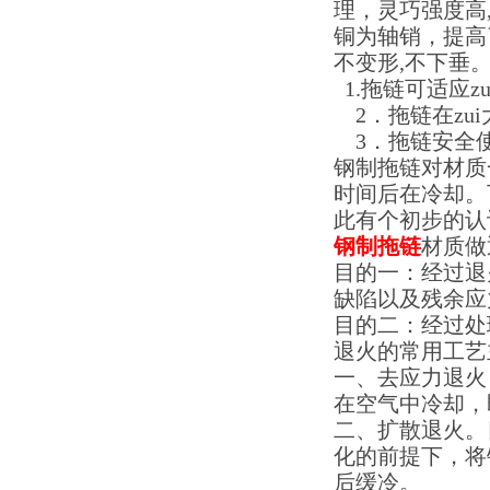
理，灵巧强度高
铜为轴销，提高
不变形
,
不下垂
1.
拖链可适应z
2
．拖链在zu
3
．拖链安全
钢制拖链对材质
时间后在冷却。
此有个初步的认
钢制拖链
材质做
目的一：经过退
缺陷以及残余应
目的二：经过处
退火的常用工艺
一、去应力退火
在空气中冷却，
二、扩散退火。
化的前提下，将
后缓冷。