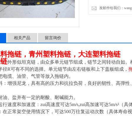
发邮件给我们：wangchen
相关产品
留言询价
塑料拖链，青州塑料拖链，大连塑料拖链
拖链
外形似坦克链，由众多单元链节组成，链节之间转动自如。
半径R可有不同的选择。单元链节由左右链板和上下盖板组成，
把电缆、油管、气管等放入拖链内。
料：增强尼龙，具有高的压力和抗拉负荷，良好的韧性、高弹性
。
耐油、盐并有一定的耐酸、耐碱能力。
行速度和加速度：zui高速度可达5m/s,zui高加速可达5m/s
：在正常架空使用情况下，可达500万往复运动次数（具体寿命