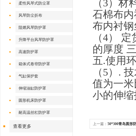
（3）材
柔性风琴式防尘罩
石棉布内
风琴防尘折布
布内衬钢
阻燃风琴防护罩
（4） 
升降平台风琴防护罩
的厚度 
高速防护罩
五.使用
箱体式卷帘防护罩
（5）.
气缸保护套
值为一米
伸缩油缸防护罩
小的伸缩
圆形机床防护罩
耐高温丝杠防护罩
上一篇：
50*300青岛圆
查看更多