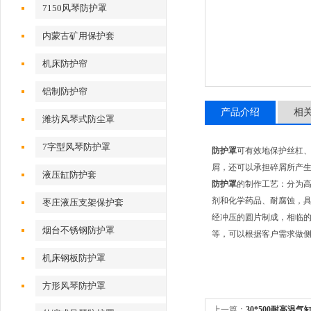
7150风琴防护罩
内蒙古矿用保护套
机床防护帘
铝制防护帘
产品介绍
相
潍坊风琴式防尘罩
7字型风琴防护罩
防护罩
可有效地保护丝杠
屑，还可以承担碎屑所产生
液压缸防护套
防护罩
的制作工艺：分为高
剂和化学药品、耐腐蚀，具
枣庄液压支架保护套
经冲压的圆片制成，相临
烟台不锈钢防护罩
等，可以根据客户需求做
机床钢板防护罩
方形风琴防护罩
上一篇：
30*500耐高温