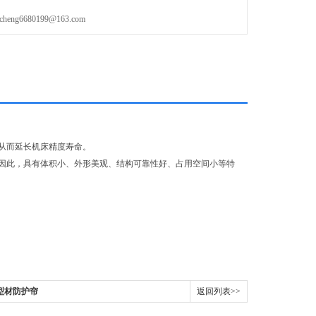
g6680199@163.com
从而延长机床精度寿命。
因此，具有体积小、外形美观、结构可靠性好、占用空间小等特
。
型材防护帘
返回列表>>