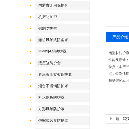
内蒙古矿用保护套
机床防护帘
铝制防护帘
产品介绍
潍坊风琴式防尘罩
7字型风琴防护罩
铝型材防护
性能及用途
液压缸防护套
特点：本产
点，特别适
枣庄液压支架保护套
防护帘的zui
烟台不锈钢防护罩
机床钢板防护罩
方形风琴防护罩
上一篇：
武
伸缩式风琴防护罩