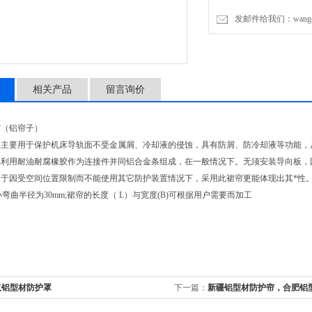
发邮件给我们：wangchen
相关产品
留言询价
帘（铝帘子）
：主要用于保护机床导轨面不受金属屑、冷却液的侵蚀，具有防屑、防冷却液等功能，
品利用耐油耐腐橡胶作为连接件并同铝合金条组成，在一般情况下。无须安装导向板，
用于因受空间位置限制而不能使用其它防护装置情况下，采用此裙帘更能体现出其*性
小弯曲半径为30mm;裙帘的长度（ L）与宽度(B)可根据用户需要而加工
汉铝型材防护罩
下一篇：
新疆铝型材防护帘，合肥铝