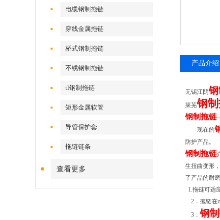
电缆钢制拖链
穿线金属拖链
桥式钢制拖链
产品介绍
不锈钢制拖链
tl钢制拖链
钢
无锡江阴
钢制
莱芜
矩形金属软管
钢制拖链
导管保护套
现在的
防护产品
拖链链条
钢制拖链
生扭曲变形
查看更多
了产品的耐
1.
拖链可适应
2
．拖链在
钢制
3
．