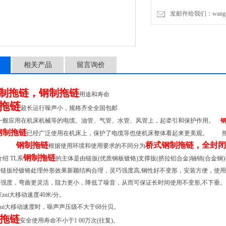
钢制拖
发邮件给我们：wangchen
相关产品
留言询价
制拖链，钢制拖链
用途和寿命
拖链
超长运行噪声小，规格齐全全国包邮
一般应用在机床机械等的电缆、油管、气管、水管、风管上，起牵引和保护作用。
钢
钢制拖链
已经广泛使用在机床上，保护了电缆等也使机床整体看起来更美观。
拖链
钢制拖链
桥式钢制拖链，全封闭
。
根据使用环境和使用要求的不同分为
钢制拖链
介绍
TL
系
的主体是由链扳
(
优质钢板镀铬
)
支撑扳
(
挤拉铝合金
)
轴销
(
合金钢
)
，链扳经镀铬处理外形效果新颖结构合理，灵巧强度高
,
钢性好不变形，安装方便，使用
磨强度，弯曲更灵活，阻力更小，降低了噪音，从而可保证长时间使用不变形
,
不下垂。
zui大移动速度
40
米
/
分。
zui大移动速度时，噪声声压级不大于
68
分贝。
拖链
安全使用寿命不小于
1 00
万次
(
往复
)
。