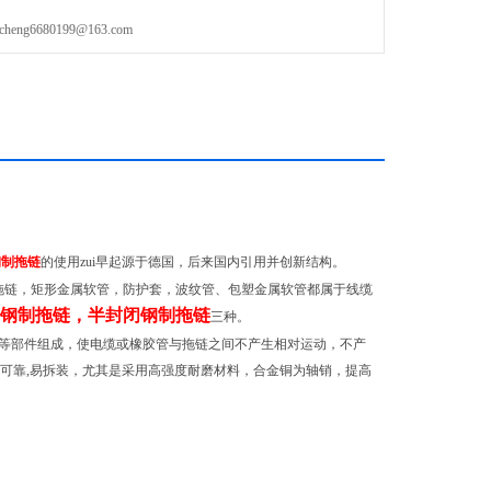
g6680199@163.com
制拖链
的使用zui早起源于德国，后来国内引用并创新结构。
，矩形金属软管，防护套，波纹管、包塑金属软管都属于线缆
钢制拖链，半封闭钢制拖链
三种。
等部件组成，使电缆或橡胶管与拖链之间不产生相对运动，不产
可靠
,
易拆装，尤其是采用高强度耐磨材料，合金铜为轴销，提高