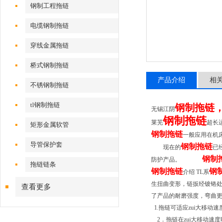
钢制工程拖链
电缆钢制拖链
穿线金属拖链
桥式钢制拖链
产品介绍
相
不锈钢制拖链
tl钢制拖链
钢制拖链
无锡江阴
钢制拖链
莱芜
超长
矩形金属软管
钢制拖链
一般应用在机
导管保护套
钢制拖链
现在的
已
钢制
防护产品。
拖链链条
钢制拖链
钢
介绍
TL
系
生扭曲变形，链扳经镀铬
查看更多
了产品的耐磨强度，弯曲
1.
拖链可适应zui大移动速
2
．拖链在zui大移动速