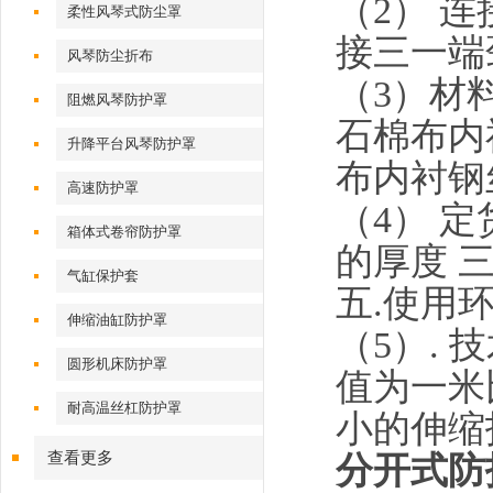
（2） 
柔性风琴式防尘罩
接三一端
风琴防尘折布
（3）材
阻燃风琴防护罩
石棉布内
升降平台风琴防护罩
布内衬钢
高速防护罩
（4） 
箱体式卷帘防护罩
的厚度 
气缸保护套
五.使用
伸缩油缸防护罩
（5）.
圆形机床防护罩
值为一米
耐高温丝杠防护罩
小的伸缩
查看更多
分开式防