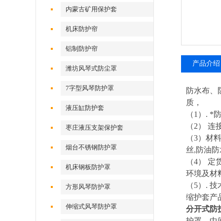
内蒙古矿用保护套
机床防护帘
铝制防护帘
产品介绍
潍坊风琴式防尘罩
7字型风琴防护罩
防水布、
质，
液压缸防护套
（1）.
（2） 
枣庄液压支架保护套
（3）材
烟台不锈钢防护罩
丝,防油
（4） 定
机床钢板防护罩
环境及材
（5）.
方形风琴防护罩
缩护套产
伸缩式风琴防护罩
分开式防
护罩，中