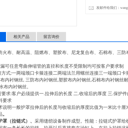
发邮件给我们：wangchen
相关产品
留言询价
防火布、耐高温、阻燃布、塑胶布、尼龙复合布、石棉布、三防
 *防漏可任意弯曲伸缩管的直径和长度不受限制均可按客户要求制
连接方式:一两端颈口卡箍连接二两端法兰用螺丝连接三一端颈口
料布内衬钢丝, 三防布内衬钢丝,塑胶布内衬钢丝,石棉布内衬钢丝
防水布内衬钢丝。
货要求:客户必须提供一.拉伸后的长度 二.收缩后的厚度 三.保护
料要求
 技术说明一般护罩拉伸后的长度与收缩后的厚度比值为一米比十
品
。
护罩（拉链式）、
采用缝纫设备制作成型。性能：拉链式护罩给
间有一条长长的拉链，拉开以后直接套在油缸上，在拉上拉链这