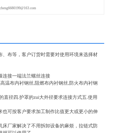
g6680199@163.com
布、布等，客户订货时需要对使用环境来选择材
卡箍连接一端法兰螺丝连接
耐高温布内衬钢丝,阻燃布内衬钢丝,防火布内衬钢
件的直径四.护罩的zui大外径要求连接方式五.使用
厘米也可按客户要求加工制作比值更大或更小的伸
机床厂家解决了不用拆卸设备的麻烦，拉链式防
样就可以使用了。